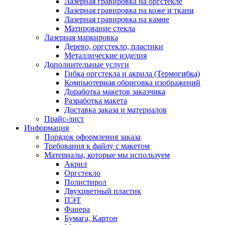
Лазерная гравировка на оргстекле
Лазерная гравировка на коже и ткани
Лазерная гравировка на камне
Матирование стекла
Лазерная маркировка
Дерево, оргстекло, пластики
Металлические изделия
Дополнительные услуги
Гибка оргстекла и акрила (Термогибка)
Компьютерная обрисовка изображений
Доработка макетов заказчика
Разработка макета
Доставка заказа и материалов
Прайс-лист
Информация
Порядок оформления заказа
Требования к файлу c макетом
Материалы, которые мы используем
Акрил
Оргстекло
Полистирол
Двухцветный пластик
ПЭТ
Фанера
Бумага, Картон