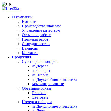
О компании
Новости
Производственная база
Управление качеством
Отзывы о работе
Примеры работ
Сотрудничество
Вакансии
Контакты
Продукция
Сувениры и подарки
из Дерева
из Фанеры
из Шпона
из Двухслойного пластика
Комбинированные
Объёмные буквы
Плоские
Световые
Номерки и бирки
из Двухслойного пластика
из Дерева