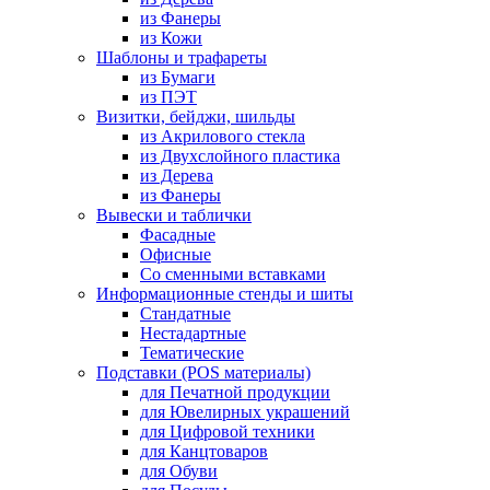
из Фанеры
из Кожи
Шаблоны и трафареты
из Бумаги
из ПЭТ
Визитки, бейджи, шильды
из Акрилового стекла
из Двухслойного пластика
из Дерева
из Фанеры
Вывески и таблички
Фасадные
Офисные
Со сменными вставками
Информационные стенды и шиты
Стандатные
Нестадартные
Тематические
Подставки (POS материалы)
для Печатной продукции
для Ювелирных украшений
для Цифровой техники
для Канцтоваров
для Обуви