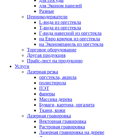
для Посуды
для Эконом панелей
Разные
Ценникодержатели
L-вида из оргстекла
Т-вида из оргстекла
Г-вида навесной из оргстекла
на Евро крючок из оргстекла
на Экономпанель из оргстекла
Торговое оборудование
Другая продукция
Прайс-лист на продукцию
Услуги
Лазерная резка
оргстекла, акрила
полистирола
ПЭТ
фанеры
Массива дерева
Бумаги, картона, оргалита
Ткани, кожи
Лазерная гравировка
Векторная гравировка
Растровая гравировка
Лазерная гравировка на дереве