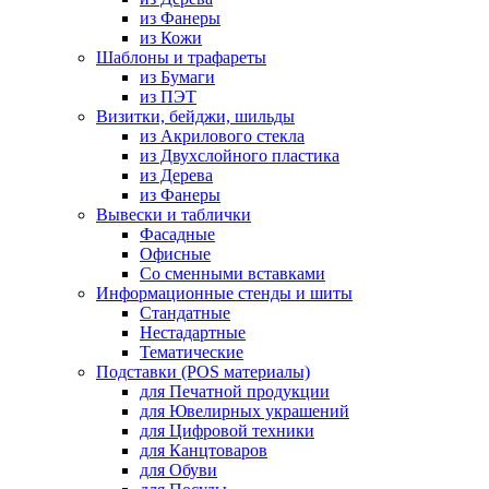
из Фанеры
из Кожи
Шаблоны и трафареты
из Бумаги
из ПЭТ
Визитки, бейджи, шильды
из Акрилового стекла
из Двухслойного пластика
из Дерева
из Фанеры
Вывески и таблички
Фасадные
Офисные
Со сменными вставками
Информационные стенды и шиты
Стандатные
Нестадартные
Тематические
Подставки (POS материалы)
для Печатной продукции
для Ювелирных украшений
для Цифровой техники
для Канцтоваров
для Обуви