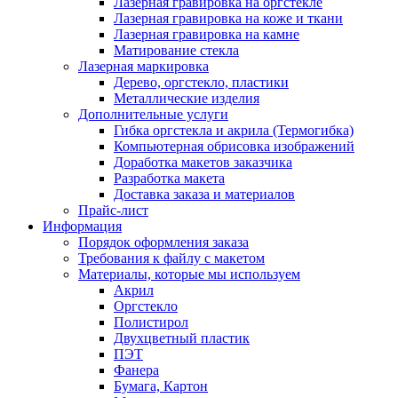
Лазерная гравировка на оргстекле
Лазерная гравировка на коже и ткани
Лазерная гравировка на камне
Матирование стекла
Лазерная маркировка
Дерево, оргстекло, пластики
Металлические изделия
Дополнительные услуги
Гибка оргстекла и акрила (Термогибка)
Компьютерная обрисовка изображений
Доработка макетов заказчика
Разработка макета
Доставка заказа и материалов
Прайс-лист
Информация
Порядок оформления заказа
Требования к файлу c макетом
Материалы, которые мы используем
Акрил
Оргстекло
Полистирол
Двухцветный пластик
ПЭТ
Фанера
Бумага, Картон