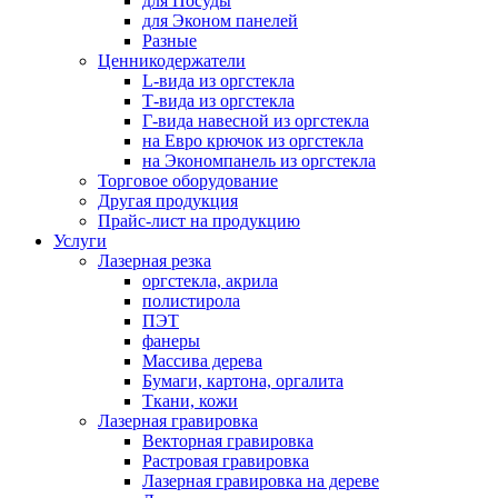
для Посуды
для Эконом панелей
Разные
Ценникодержатели
L-вида из оргстекла
Т-вида из оргстекла
Г-вида навесной из оргстекла
на Евро крючок из оргстекла
на Экономпанель из оргстекла
Торговое оборудование
Другая продукция
Прайс-лист на продукцию
Услуги
Лазерная резка
оргстекла, акрила
полистирола
ПЭТ
фанеры
Массива дерева
Бумаги, картона, оргалита
Ткани, кожи
Лазерная гравировка
Векторная гравировка
Растровая гравировка
Лазерная гравировка на дереве