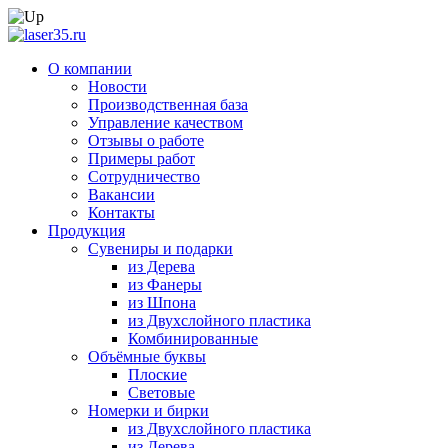
О компании
Новости
Производственная база
Управление качеством
Отзывы о работе
Примеры работ
Сотрудничество
Вакансии
Контакты
Продукция
Сувениры и подарки
из Дерева
из Фанеры
из Шпона
из Двухслойного пластика
Комбинированные
Объёмные буквы
Плоские
Световые
Номерки и бирки
из Двухслойного пластика
из Дерева