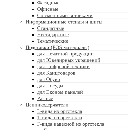
Фасадные
Офисные
Со сменными вставками
Информационные стенды и шиты
Стандатные
Нестадартные
Тематические
Подставки (POS материалы)
для Печатной продукции
для Ювелирных украшений
для Цифровой техники
для Канцтоваров
для Обуви
для Посуды
для Эконом панелей
Разные
Ценникодержатели
L-вида из оргстекла
Т-вида из оргстекла
Г-вида навесной из оргстекла