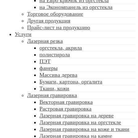
на Евро крючок из оргстекла
на Экономпанель из оргстекла
Торговое оборудование
Другая продукция
Прайс-лист на продукцию
Услуги
Лазерная резка
оргстекла, акрила
полистирола
ПЭТ
фанеры
Массива дерева
Бумаги, картона, оргалита
Ткани, кожи
Лазерная гравировка
Векторная гравировка
Растровая гравировка
Лазерная гравировка на дереве
Лазерная гравировка на оргстекле
Лазерная гравировка на коже и ткани
Лазерная гравировка на камне