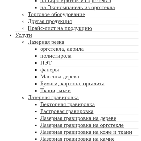
на Евро крючок из оргстекла
на Экономпанель из оргстекла
Торговое оборудование
Другая продукция
Прайс-лист на продукцию
Услуги
Лазерная резка
оргстекла, акрила
полистирола
ПЭТ
фанеры
Массива дерева
Бумаги, картона, оргалита
Ткани, кожи
Лазерная гравировка
Векторная гравировка
Растровая гравировка
Лазерная гравировка на дереве
Лазерная гравировка на оргстекле
Лазерная гравировка на коже и ткани
Лазерная гравировка на камне