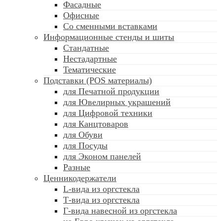
Фасадные
Офисные
Со сменными вставками
Информационные стенды и шиты
Стандатные
Нестадартные
Тематические
Подставки (POS материалы)
для Печатной продукции
для Ювелирных украшений
для Цифровой техники
для Канцтоваров
для Обуви
для Посуды
для Эконом панелей
Разные
Ценникодержатели
L-вида из оргстекла
Т-вида из оргстекла
Г-вида навесной из оргстекла