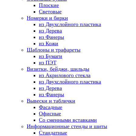
Плоские
Световые
Номерки и бирки
из Двухслойного пластика
из Дерева
из Фанеры
из Кожи
Шаблоны и трафареты
из Бумаги
из ПЭТ
Визитки, бейджи, шильды
из Акрилового стекла
из Двухслойного пластика
из Дерева
из Фанеры
Вывески и таблички
Фасадные
Офисные
Со сменными вставками
Информационные стенды и шиты
Стандатные