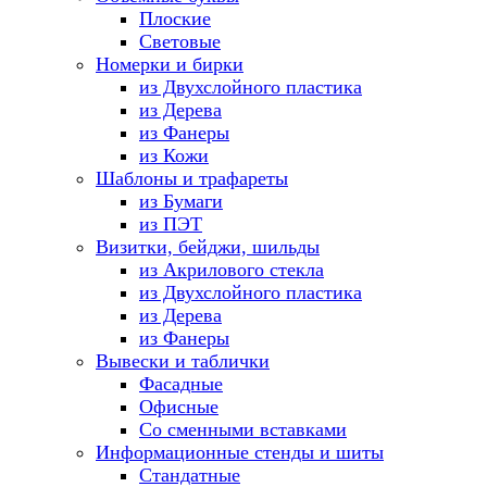
Плоские
Световые
Номерки и бирки
из Двухслойного пластика
из Дерева
из Фанеры
из Кожи
Шаблоны и трафареты
из Бумаги
из ПЭТ
Визитки, бейджи, шильды
из Акрилового стекла
из Двухслойного пластика
из Дерева
из Фанеры
Вывески и таблички
Фасадные
Офисные
Со сменными вставками
Информационные стенды и шиты
Стандатные