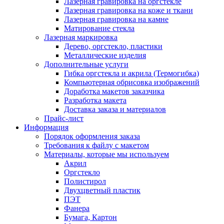
Лазерная гравировка на оргстекле
Лазерная гравировка на коже и ткани
Лазерная гравировка на камне
Матирование стекла
Лазерная маркировка
Дерево, оргстекло, пластики
Металлические изделия
Дополнительные услуги
Гибка оргстекла и акрила (Термогибка)
Компьютерная обрисовка изображений
Доработка макетов заказчика
Разработка макета
Доставка заказа и материалов
Прайс-лист
Информация
Порядок оформления заказа
Требования к файлу c макетом
Материалы, которые мы используем
Акрил
Оргстекло
Полистирол
Двухцветный пластик
ПЭТ
Фанера
Бумага, Картон