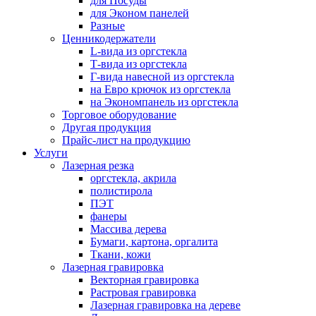
для Посуды
для Эконом панелей
Разные
Ценникодержатели
L-вида из оргстекла
Т-вида из оргстекла
Г-вида навесной из оргстекла
на Евро крючок из оргстекла
на Экономпанель из оргстекла
Торговое оборудование
Другая продукция
Прайс-лист на продукцию
Услуги
Лазерная резка
оргстекла, акрила
полистирола
ПЭТ
фанеры
Массива дерева
Бумаги, картона, оргалита
Ткани, кожи
Лазерная гравировка
Векторная гравировка
Растровая гравировка
Лазерная гравировка на дереве