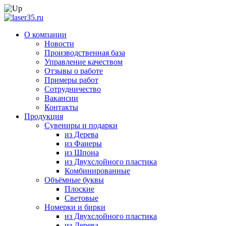
О компании
Новости
Производственная база
Управление качеством
Отзывы о работе
Примеры работ
Сотрудничество
Вакансии
Контакты
Продукция
Сувениры и подарки
из Дерева
из Фанеры
из Шпона
из Двухслойного пластика
Комбинированные
Объёмные буквы
Плоские
Световые
Номерки и бирки
из Двухслойного пластика
из Дерева