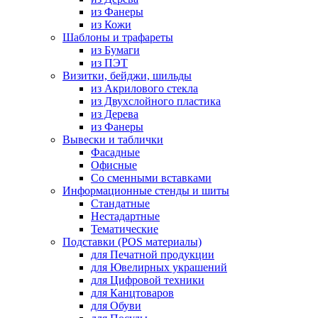
из Фанеры
из Кожи
Шаблоны и трафареты
из Бумаги
из ПЭТ
Визитки, бейджи, шильды
из Акрилового стекла
из Двухслойного пластика
из Дерева
из Фанеры
Вывески и таблички
Фасадные
Офисные
Со сменными вставками
Информационные стенды и шиты
Стандатные
Нестадартные
Тематические
Подставки (POS материалы)
для Печатной продукции
для Ювелирных украшений
для Цифровой техники
для Канцтоваров
для Обуви