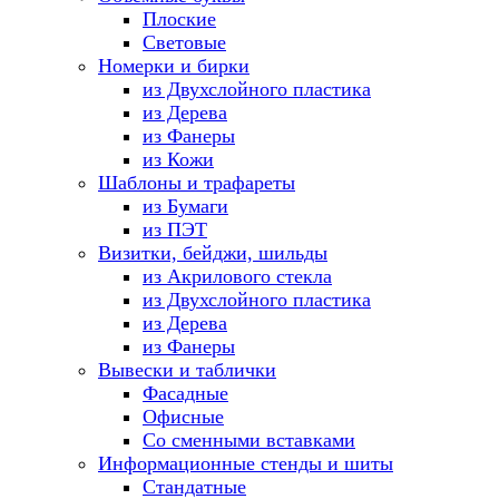
Плоские
Световые
Номерки и бирки
из Двухслойного пластика
из Дерева
из Фанеры
из Кожи
Шаблоны и трафареты
из Бумаги
из ПЭТ
Визитки, бейджи, шильды
из Акрилового стекла
из Двухслойного пластика
из Дерева
из Фанеры
Вывески и таблички
Фасадные
Офисные
Со сменными вставками
Информационные стенды и шиты
Стандатные