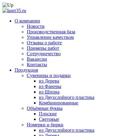
О компании
Новости
Производственная база
Управление качеством
Отзывы о работе
Примеры работ
Сотрудничество
Вакансии
Контакты
Продукция
Сувениры и подарки
из Дерева
из Фанеры
из Шпона
из Двухслойного пластика
Комбинированные
Объёмные буквы
Плоские
Световые
Номерки и бирки
из Двухслойного пластика
из Дерева