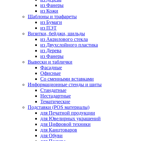
из Фанеры
из Кожи
Шаблоны и трафареты
из Бумаги
из ПЭТ
Визитки, бейджи, шильды
из Акрилового стекла
из Двухслойного пластика
из Дерева
из Фанеры
Вывески и таблички
Фасадные
Офисные
Со сменными вставками
Информационные стенды и шиты
Стандатные
Нестадартные
Тематические
Подставки (POS материалы)
для Печатной продукции
для Ювелирных украшений
для Цифровой техники
для Канцтоваров
для Обуви