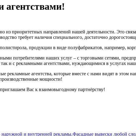
и агентствами!
о из приоритетных направлений нашей деятельности. Это связа
зводство требует наличия специального, достаточно дорогостоящ
 полистирола, продукции в виде полуфабрикатов, например, корп
ечными потребителями наших услуг – с торговыми сетями, предп
так и с рекламными агентствами, нуждающимися в услугах наше
ые рекламные агентства, которые вместе с нами видят в этом 
 производственные мощности!
приглашаем Вас к взаимовыгодному партнёрству!
жной и внутренней рекламы.Фасадные вывески любой сложн