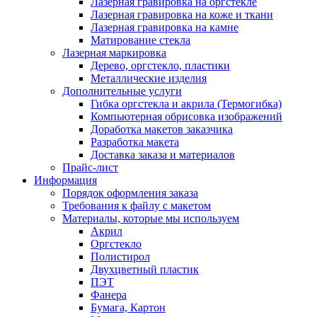
Лазерная гравировка на оргстекле
Лазерная гравировка на коже и ткани
Лазерная гравировка на камне
Матирование стекла
Лазерная маркировка
Дерево, оргстекло, пластики
Металлические изделия
Дополнительные услуги
Гибка оргстекла и акрила (Термогибка)
Компьютерная обрисовка изображений
Доработка макетов заказчика
Разработка макета
Доставка заказа и материалов
Прайс-лист
Информация
Порядок оформления заказа
Требования к файлу c макетом
Материалы, которые мы используем
Акрил
Оргстекло
Полистирол
Двухцветный пластик
ПЭТ
Фанера
Бумага, Картон