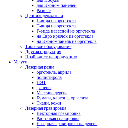
для Посуды
для Эконом панелей
Разные
Ценникодержатели
L-вида из оргстекла
Т-вида из оргстекла
Г-вида навесной из оргстекла
на Евро крючок из оргстекла
на Экономпанель из оргстекла
Торговое оборудование
Другая продукция
Прайс-лист на продукцию
Услуги
Лазерная резка
оргстекла, акрила
полистирола
ПЭТ
фанеры
Массива дерева
Бумаги, картона, оргалита
Ткани, кожи
Лазерная гравировка
Векторная гравировка
Растровая гравировка
Лазерная гравировка на дереве