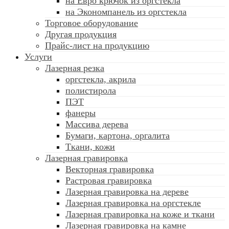
на Евро крючок из оргстекла
на Экономпанель из оргстекла
Торговое оборудование
Другая продукция
Прайс-лист на продукцию
Услуги
Лазерная резка
оргстекла, акрила
полистирола
ПЭТ
фанеры
Массива дерева
Бумаги, картона, оргалита
Ткани, кожи
Лазерная гравировка
Векторная гравировка
Растровая гравировка
Лазерная гравировка на дереве
Лазерная гравировка на оргстекле
Лазерная гравировка на коже и ткани
Лазерная гравировка на камне