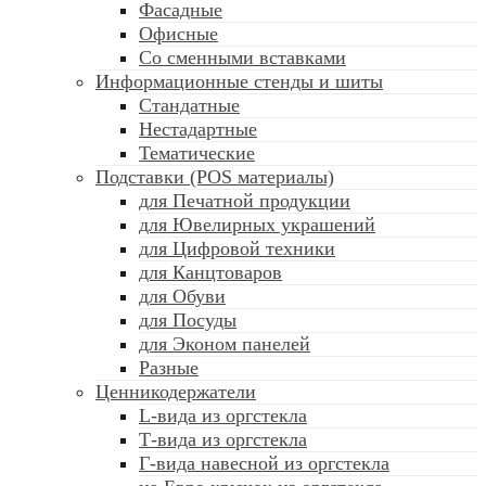
Фасадные
Офисные
Со сменными вставками
Информационные стенды и шиты
Стандатные
Нестадартные
Тематические
Подставки (POS материалы)
для Печатной продукции
для Ювелирных украшений
для Цифровой техники
для Канцтоваров
для Обуви
для Посуды
для Эконом панелей
Разные
Ценникодержатели
L-вида из оргстекла
Т-вида из оргстекла
Г-вида навесной из оргстекла