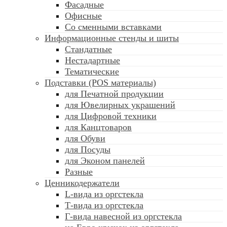
Фасадные
Офисные
Со сменными вставками
Информационные стенды и шиты
Стандатные
Нестадартные
Тематические
Подставки (POS материалы)
для Печатной продукции
для Ювелирных украшений
для Цифровой техники
для Канцтоваров
для Обуви
для Посуды
для Эконом панелей
Разные
Ценникодержатели
L-вида из оргстекла
Т-вида из оргстекла
Г-вида навесной из оргстекла