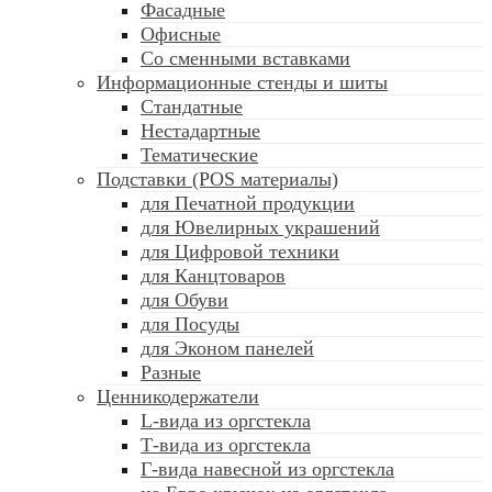
Фасадные
Офисные
Со сменными вставками
Информационные стенды и шиты
Стандатные
Нестадартные
Тематические
Подставки (POS материалы)
для Печатной продукции
для Ювелирных украшений
для Цифровой техники
для Канцтоваров
для Обуви
для Посуды
для Эконом панелей
Разные
Ценникодержатели
L-вида из оргстекла
Т-вида из оргстекла
Г-вида навесной из оргстекла