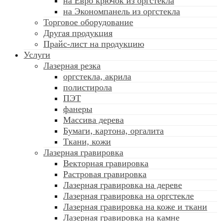
на Евро крючок из оргстекла
на Экономпанель из оргстекла
Торговое оборудование
Другая продукция
Прайс-лист на продукцию
Услуги
Лазерная резка
оргстекла, акрила
полистирола
ПЭТ
фанеры
Массива дерева
Бумаги, картона, оргалита
Ткани, кожи
Лазерная гравировка
Векторная гравировка
Растровая гравировка
Лазерная гравировка на дереве
Лазерная гравировка на оргстекле
Лазерная гравировка на коже и ткани
Лазерная гравировка на камне